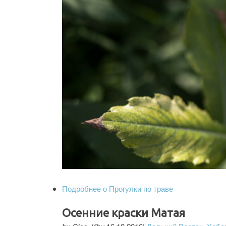
Подробнее
о Прогулки по траве
Осенние краски Матая