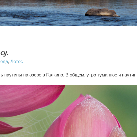
су.
рода
,
Лотос
сь паутины на озере в Галкино. В общем, утро туманное и паутин