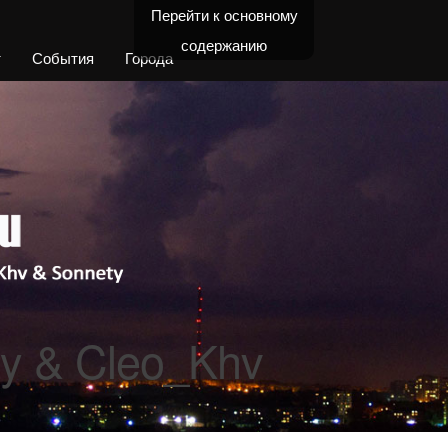
Перейти к основному
содержанию
т
События
Города
y & Cleo_Khv