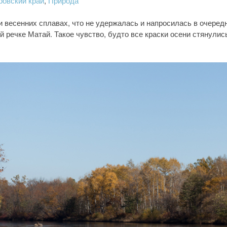
ровский край
,
Природа
и весенних сплавах, что не удержалась и напросилась в очередн
й речке Матай. Такое чувство, будто все краски осени стянулис