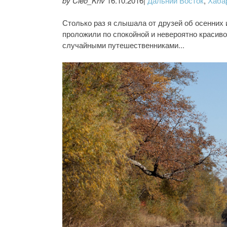
by Cleo_Khv
16.10.2016|
Дальний Восток
,
Хаба
Столько раз я слышала от друзей об осенних 
проложили по спокойной и невероятно красиво
случайными путешественниками...